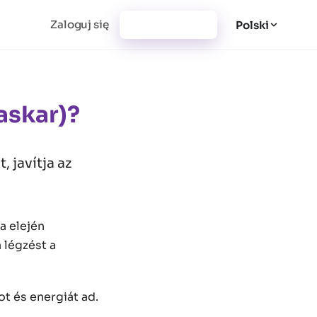
Zaloguj się
Utwórz konto
Polski
askar)?
 javítja az
a elején
 légzést a
ot és energiát ad.