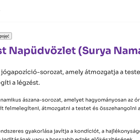
pojęć
est Napüdvözlet (Surya Nam
gapozíció-sorozat, amely átmozgatja a testet,
gíti a légzést.
namikus ászana-sorozat, amelyet hagyományosan az ór
t felmelegíteni, átmozgatni a testet és összehangolni a
dszeres gyakorlása javítja a kondíciót, a hajlékonyság
 indításának vagy a hosszabb edzés előkészítésének.