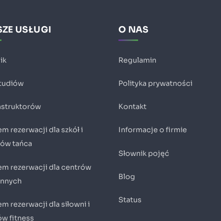
ZE USŁUGI
O NAS
ik
Regulamin
studiów
Polityka prywatności
instruktorów
Kontakt
m rezerwacji dla szkół i
Informacje o firmie
iów tańca
Słownik pojęć
em rezerwacji dla centrów
Blog
innych
Status
m rezerwacji dla siłowni i
ów fitness