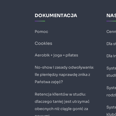
DOKUMENTACJA
NAS
Pomoc
Cenn
Cookies
Dla 
Aerobik + joga = pilates
Dla 
No-show i zasady odwoływania:
Syste
ile pieniędzy naprawdę znika z
stud
Państwa zajęć?
Syst
Retencja klientów w studiu:
rodz
dlaczego taniej jest utrzymać
Syste
obecnych niż ciągle gonić za
klub