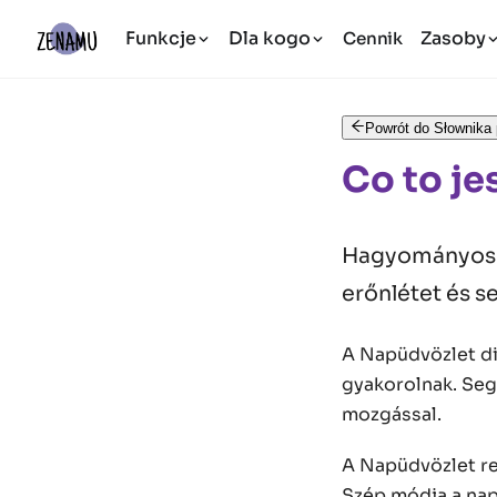
Funkcje
Dla kogo
Zasoby
Cennik
Powrót do Słownika 
Co to j
Hagyományos jó
erőnlétet és se
A Napüdvözlet di
gyakorolnak. Segí
mozgással.
A Napüdvözlet ren
Szép módja a nap