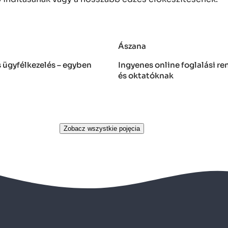
Ászana
és ügyfélkezelés – egyben
Ingyenes online foglalási r
és oktatóknak
Zobacz wszystkie pojęcia