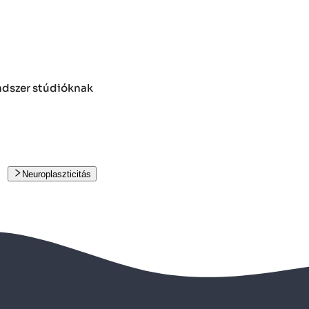
endszer stúdióknak
Neuroplaszticitás