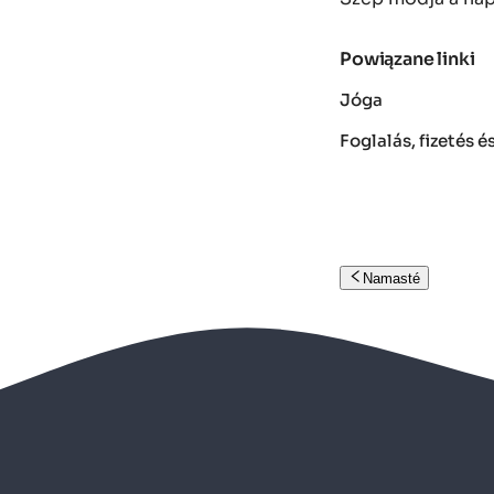
Powiązane linki
Jóga
Foglalás, fizetés 
Namasté