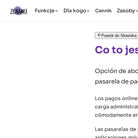
Funkcje
Dla kogo
Zasoby
Cennik
Powrót do Słownika 
Co to je
Opción de abon
pasarela de pa
Los pagos online 
carga administrat
cómodamente en 
Las pasarelas de
aplicaciones móvi