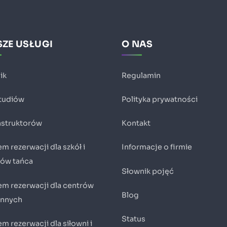
ZE USŁUGI
O NAS
ik
Regulamin
studiów
Polityka prywatności
instruktorów
Kontakt
m rezerwacji dla szkół i
Informacje o firmie
iów tańca
Słownik pojęć
em rezerwacji dla centrów
Blog
innych
Status
m rezerwacji dla siłowni i