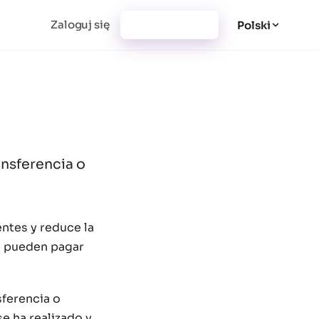
Zaloguj się
Utwórz konto
Polski
ansferencia o
entes y reduce la
se pueden pagar
sferencia o
se ha realizado y