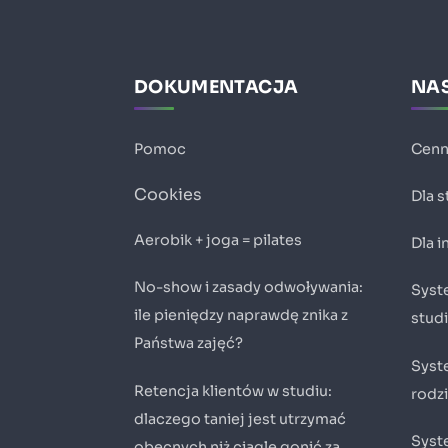
DOKUMENTACJA
NAS
Pomoc
Cenn
Cookies
Dla 
Aerobik + joga = pilates
Dla 
No-show i zasady odwoływania:
Syste
ile pieniędzy naprawdę znika z
stud
Państwa zajęć?
Syst
Retencja klientów w studiu:
rodz
dlaczego taniej jest utrzymać
Syste
obecnych niż ciągle gonić za