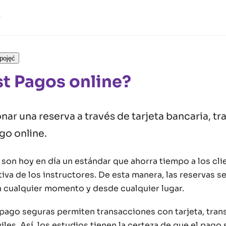
pojęć
st Pagos online?
ar una reserva a través de tarjeta bancaria, tr
go online.
son hoy en día un estándar que ahorra tiempo a los cli
iva de los instructores. De esta manera, las reservas 
cualquier momento y desde cualquier lugar.
 pago seguras permiten transacciones con tarjeta, tran
les. Así, los estudios tienen la certeza de que el pago 