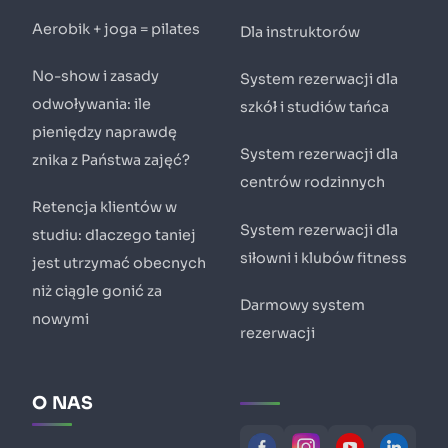
Aerobik + joga = pilates
Dla instruktorów
No-show i zasady
System rezerwacji dla
odwoływania: ile
szkół i studiów tańca
pieniędzy naprawdę
System rezerwacji dla
znika z Państwa zajęć?
centrów rodzinnych
Retencja klientów w
System rezerwacji dla
studiu: dlaczego taniej
siłowni i klubów fitness
jest utrzymać obecnych
niż ciągle gonić za
Darmowy system
nowymi
rezerwacji
O NAS