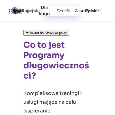
Dla
Funkcje
Zasoby
Zaloguj się
Cennik
Utwórz konto
Polski
kogo
Powrót do Słownika pojęć
Co to jest
Programy
długowiecznoś
ci?
Kompleksowe treningi i
usługi mające na celu
wspieranie