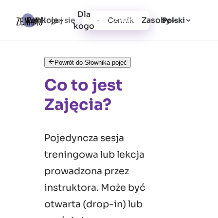
Dla
Funkcje
Zasoby
Zaloguj się
Cennik
Utwórz konto
Polski
kogo
Powrót do Słownika pojęć
Co to jest
Zajęcia?
Pojedyncza sesja
treningowa lub lekcja
prowadzona przez
instruktora. Może być
otwarta (drop-in) lub