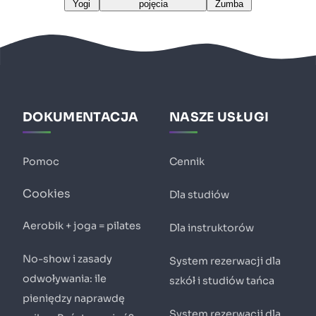
Yogi
pojęcia
Zumba
DOKUMENTACJA
NASZE USŁUGI
Pomoc
Cennik
Cookies
Dla studiów
Aerobik + joga = pilates
Dla instruktorów
No-show i zasady
System rezerwacji dla
odwoływania: ile
szkół i studiów tańca
pieniędzy naprawdę
System rezerwacji dla