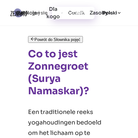
Dla
Funkcje
Zasoby
Zaloguj się
Cennik
Utwórz konto
Polski
kogo
Powrót do Słownika pojęć
Co to jest
Zonnegroet
(Surya
Namaskar)?
Een traditionele reeks
yogahoudingen bedoeld
om het lichaam op te