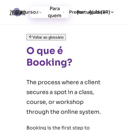
Para
Recursos
Ajuda
Entrar
Preços
Cadastrar-se
Português (BR)
quem
Voltar ao glossário
O que é
Booking?
The process where a client
secures a spot in a class,
course, or workshop
through the online system.
Booking is the first step to