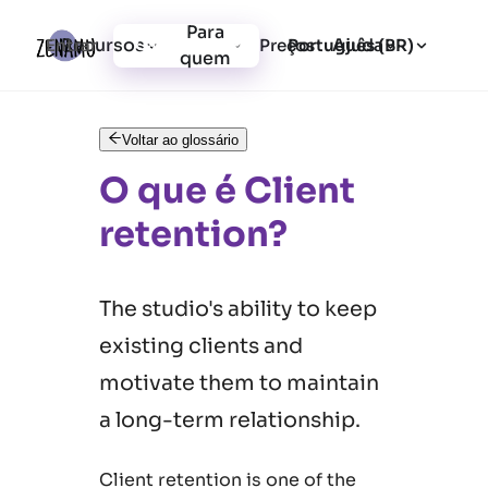
Para
Recursos
Ajuda
Entrar
Preços
Cadastrar-se
Português (BR)
quem
Voltar ao glossário
O que é Client
retention?
The studio's ability to keep
existing clients and
motivate them to maintain
a long-term relationship.
Client retention is one of the