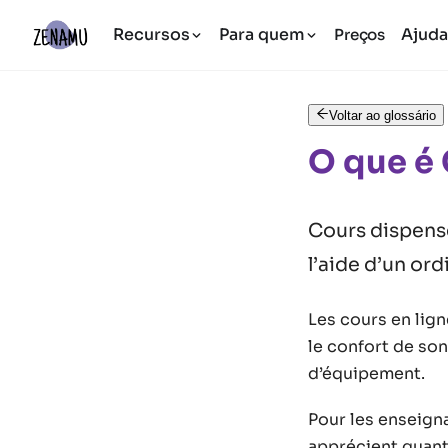
Recursos
Para quem
Ajud
Preços
Voltar ao glossário
O que é 
Cours dispensé
l’aide d’un or
Les cours en lign
le confort de son
d’équipement.
Pour les enseigna
apprécient quant 