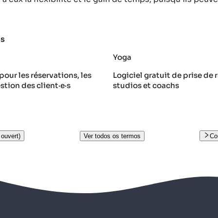
os
Yoga
our les réservations, les
Logiciel gratuit de prise de
stion des client·e·s
studios et coachs
 ouvert)
Ver todos os termos
Co