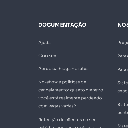
DOCUMENTAÇÃO
NO
Ajuda
Preç
Cookies
Para
Aeróbica + ioga = pilates
Para 
No-show e políticas de
Sist
cancelamento: quanto dinheiro
esco
você está realmente perdendo
Sist
com vagas vazias?
centr
Retenção de clientes no seu
Sist
estúdio: por que é mais barato