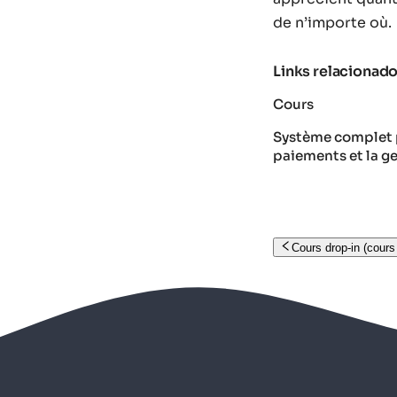
de n’importe où.
Links relacionad
Cours
Système complet p
paiements et la ge
Cours drop-in (cours