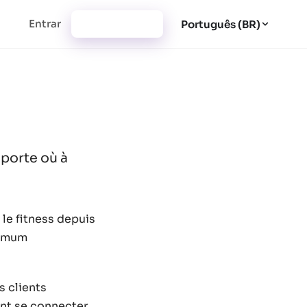
Entrar
Cadastrar-se
Português (BR)
mporte où à
 le fitness depuis
nimum
s clients
vent se connecter