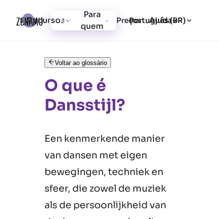
Para
Recursos
Ajuda
Entrar
Preços
Cadastrar-se
Português (BR)
quem
Voltar ao glossário
O que é
Dansstijl?
Een kenmerkende manier
van dansen met eigen
bewegingen, techniek en
sfeer, die zowel de muziek
als de persoonlijkheid van