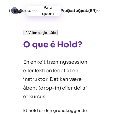
Para
Recursos
Ajuda
Entrar
Preços
Cadastrar-se
Português (BR)
quem
Voltar ao glossário
O que é Hold?
En enkelt træningssession
eller lektion ledet af en
instruktør. Det kan være
åbent (drop-in) eller del af
et kursus.
Et hold er den grundlæggende