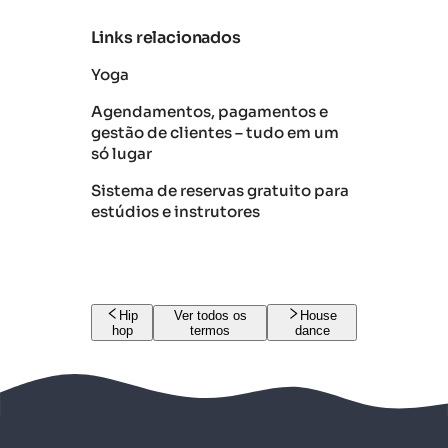
Links relacionados
Yoga
Agendamentos, pagamentos e
gestão de clientes – tudo em um
só lugar
Sistema de reservas gratuito para
estúdios e instrutores
Hip
Ver todos os
House
hop
termos
dance