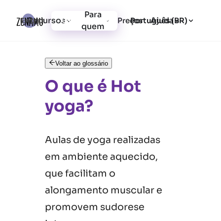
Para
Recursos
Ajuda
Entrar
Preços
Cadastrar-se
Português (BR)
quem
Voltar ao glossário
O que é Hot
yoga?
Aulas de yoga realizadas
em ambiente aquecido,
que facilitam o
alongamento muscular e
promovem sudorese