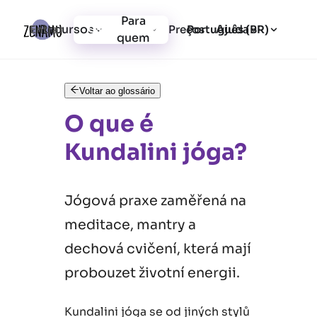
Para
Recursos
Ajuda
Entrar
Preços
Cadastrar-se
Português (BR)
quem
Voltar ao glossário
O que é
Kundalini jóga?
Jógová praxe zaměřená na
meditace, mantry a
dechová cvičení, která mají
probouzet životní energii.
Kundalini jóga se od jiných stylů