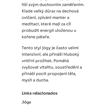
liší svým duchovním zaměřením.
Klade velký důraz na dechová
cvičení, zpívání manter a
meditaci, které mají za cíl
probudit energii uloženou u
kořene páteře.
Tento styl jógy je často velmi
intenzivní, ale přináší hluboký
vnitřní prožitek. Pomáhá
zvyšovat vitalitu, soustředění a
přináší pocit propojení těla,
mysli a ducha.
Links relacionados
Jóga