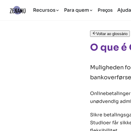
Recursos
Para quem
Ajud
Preços
Voltar ao glossário
O que é 
Muligheden for
bankoverførse
Onlinebetalinger 
unødvendig admin
Sikre betalingsg
Studioer får sik
fleksibilitet.