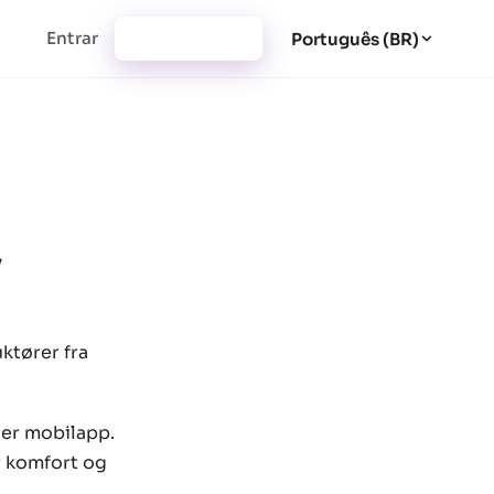
Entrar
Cadastrar-se
Português (BR)
,
ktører fra
ler mobilapp.
r komfort og