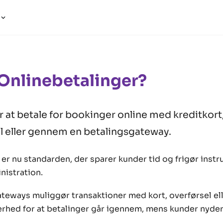
a
Onlinebetalinger?
 at betale for bookinger online med kreditkort
l eller gennem en betalingsgateway.
er nu standarden, der sparer kunder tid og frigør instru
istration.
ateways muliggør transaktioner med kort, overførsel el
kerhed for at betalinger går igennem, mens kunder nyde