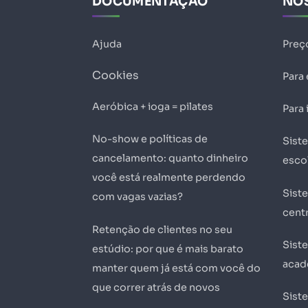
DOCUMENTAÇÃO
NO
Ajuda
Preç
Cookies
Para
Aeróbica + ioga = pilates
Para 
No-show e políticas de
Sist
cancelamento: quanto dinheiro
esco
você está realmente perdendo
Sist
com vagas vazias?
centr
Retenção de clientes no seu
Sist
estúdio: por que é mais barato
acad
manter quem já está com você do
que correr atrás de novos
Sist