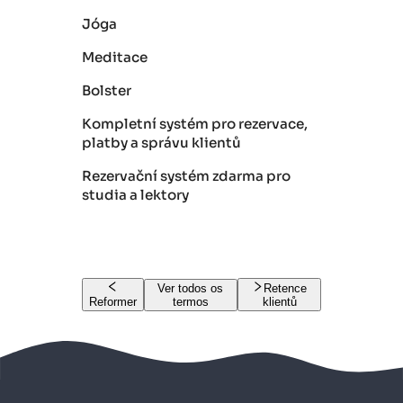
Jóga
Meditace
Bolster
Kompletní systém pro rezervace,
platby a správu klientů
Rezervační systém zdarma pro
studia a lektory
Ver todos os
Retence
Reformer
termos
klientů