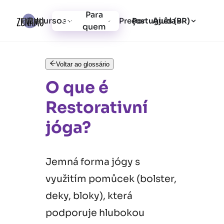
Para
Recursos
Ajuda
Entrar
Preços
Cadastrar-se
Português (BR)
quem
Voltar ao glossário
O que é
Restorativní
jóga?
Jemná forma jógy s
využitím pomůcek (bolster,
deky, bloky), která
podporuje hlubokou