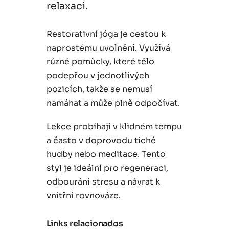
relaxaci.
Restorativní jóga je cestou k
naprostému uvolnění. Využívá
různé pomůcky, které tělo
podepřou v jednotlivých
pozicích, takže se nemusí
namáhat a může plně odpočívat.
Lekce probíhají v klidném tempu
a často v doprovodu tiché
hudby nebo meditace. Tento
styl je ideální pro regeneraci,
odbourání stresu a návrat k
vnitřní rovnováze.
Links relacionados