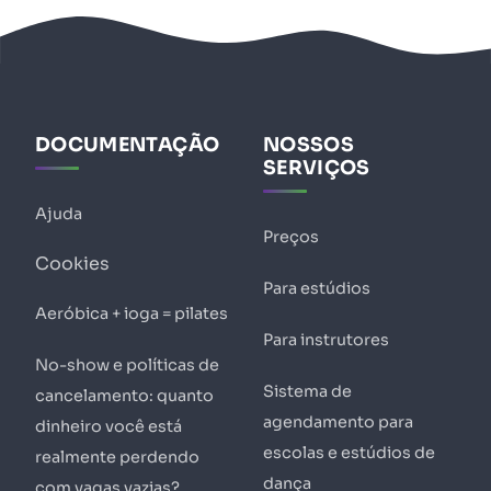
DOCUMENTAÇÃO
NOSSOS
SERVIÇOS
Ajuda
Preços
Cookies
Para estúdios
Aeróbica + ioga = pilates
Para instrutores
No-show e políticas de
Sistema de
cancelamento: quanto
agendamento para
dinheiro você está
escolas e estúdios de
realmente perdendo
dança
com vagas vazias?