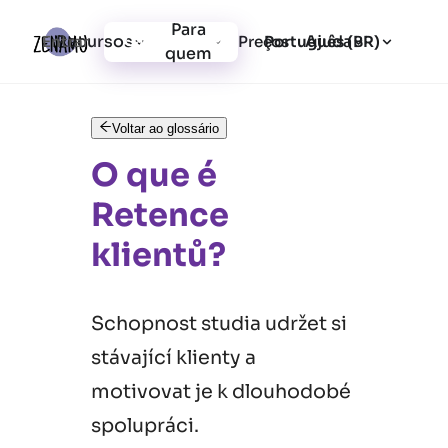
Para
Recursos
Ajuda
Entrar
Preços
Cadastrar-se
Português (BR)
quem
Voltar ao glossário
O que é
Retence
klientů?
Schopnost studia udržet si
stávající klienty a
motivovat je k dlouhodobé
spolupráci.