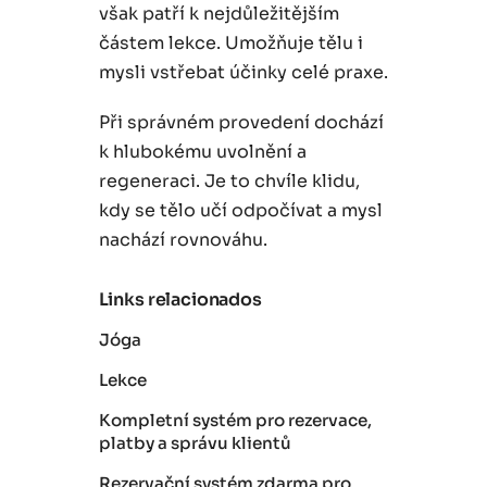
však patří k nejdůležitějším
částem lekce. Umožňuje tělu i
mysli vstřebat účinky celé praxe.
Při správném provedení dochází
k hlubokému uvolnění a
regeneraci. Je to chvíle klidu,
kdy se tělo učí odpočívat a mysl
nachází rovnováhu.
Links relacionados
Jóga
Lekce
Kompletní systém pro rezervace,
platby a správu klientů
Rezervační systém zdarma pro