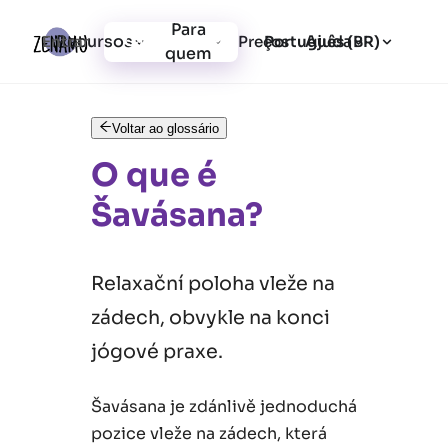
Para
Recursos
Ajuda
Entrar
Preços
Cadastrar-se
Português (BR)
quem
Voltar ao glossário
O que é
Šavásana?
Relaxační poloha vleže na
zádech, obvykle na konci
jógové praxe.
Šavásana je zdánlivě jednoduchá
pozice vleže na zádech, která