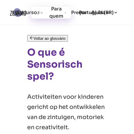
Para
Recursos
Ajuda
Entrar
Preços
Cadastrar-se
Português (BR)
quem
Voltar ao glossário
O que é
Sensorisch
spel?
Activiteiten voor kinderen
gericht op het ontwikkelen
van de zintuigen, motoriek
en creativiteit.