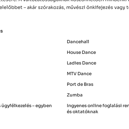
lelőbbet – akár szórakozás, művészi önkifejezés vagy
os
Dancehall
House Dance
Ladies Dance
MTV Dance
Port de Bras
Zumba
és ügyfélkezelés – egyben
Ingyenes online foglalási r
és oktatóknak