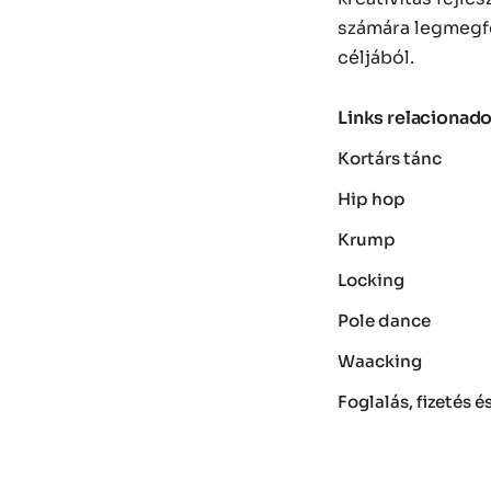
számára legmegfe
céljából.
Links relacionad
Kortárs tánc
Hip hop
Krump
Locking
Pole dance
Waacking
Foglalás, fizetés 