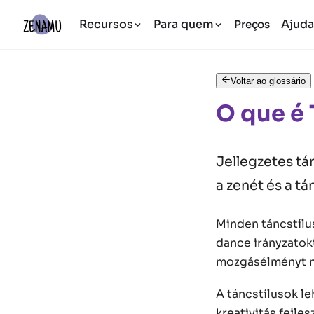
Recursos
Para quem
Ajud
Preços
Voltar ao glossário
O que é 
Jellegzetes tá
a zenét és a tá
Minden táncstílu
dance irányzatok
mozgásélményt n
A táncstílusok le
kreativitás fejl