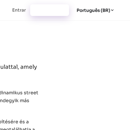
Entrar
Cadastrar-se
Português (BR)
ulattal, amely
dinamikus street
mindegyik más
pítésére és a
megtalálhatja a