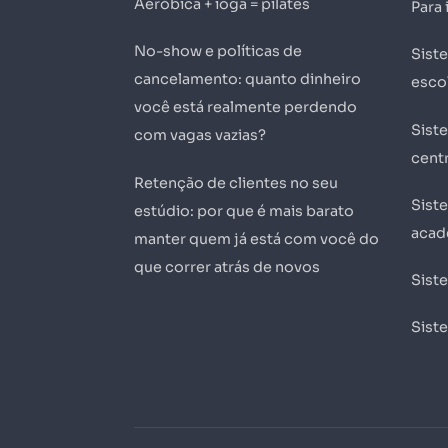
Aeróbica + ioga = pilates
Para 
No-show e políticas de
Sist
cancelamento: quanto dinheiro
esco
você está realmente perdendo
Sist
com vagas vazias?
centr
Retenção de clientes no seu
Sist
estúdio: por que é mais barato
acad
manter quem já está com você do
que correr atrás de novos
Sist
Sist