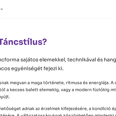
a
Táncstílus?
ncforma sajátos elemekkel, technikával és hang
ncos egyéniségét fejezi ki.
snak megvan a maga története, ritmusa és energiája. A 
tól a kecses balett elemekig, vagy a modern fúziókig 
yújt.
hetőséget adnak az érzelmek kifejezésére, a kondíció é
esztésére. A változatosságuknak köszönhetően mindenki 