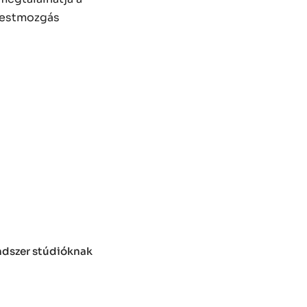
 testmozgás
endszer stúdióknak