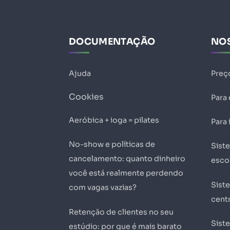
DOCUMENTAÇÃO
NO
Ajuda
Preç
Cookies
Para
Aeróbica + ioga = pilates
Para 
No-show e políticas de
Sist
cancelamento: quanto dinheiro
esco
você está realmente perdendo
Sist
com vagas vazias?
centr
Retenção de clientes no seu
Sist
estúdio: por que é mais barato