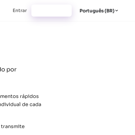
Entrar
Cadastrar-se
Português (BR)
do por
imentos rápidos
ndividual de cada
e transmite