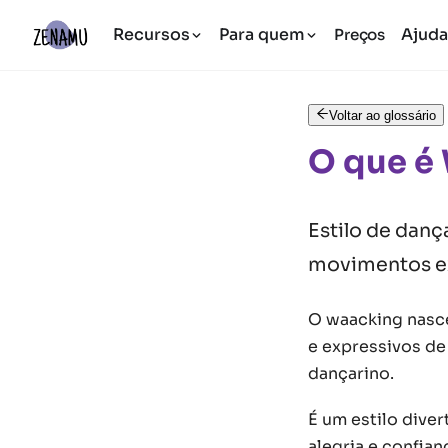
Recursos
Para quem
Ajud
Preços
Voltar ao glossário
O que é
Estilo de danç
movimentos ex
O waacking nasce
e expressivos de
dançarino.
É um estilo diver
alegria e confian