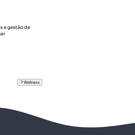
 e gestão de
gar
Wellness