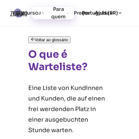
Para
Recursos
Ajuda
Entrar
Preços
Cadastrar-se
Português (BR)
quem
Voltar ao glossário
O que é
Warteliste?
Eine Liste von Kundinnen
und Kunden, die auf einen
frei werdenden Platz in
einer ausgebuchten
Stunde warten.