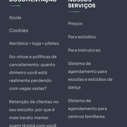
SERVIÇOS
Ajuda
Preços
Cookies
Para estúdios
Aeróbica + ioga = pilates
Para instrutores
No-show e políticas de
Sistema de
cancelamento: quanto
agendamento para
dinheiro você está
escolas e estúdios de
realmente perdendo
dança
com vagas vazias?
Sistema de
Retenção de clientes no
agendamento para
seu estúdio: por que é
centros familiares
mais barato manter
quem já está com você