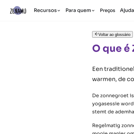
Recursos
Para quem
Ajud
Preços
Voltar ao glossário
O que é
Een tradition
warmen, de co
De zonnegroet is
yogasessie wordt
stemt de ademhal
Regelmatig zonneg
mooie manier om 