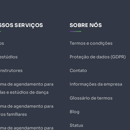
SSOS SERVIÇOS
SOBRE NÓS
os
Termos e condições
 estúdios
Proteção de dados (GDPR)
instrutores
Contato
ema de agendamento para
Informações da empresa
las e estúdios de dança
Glossário de termos
ema de agendamento para
Blog
os familiares
Status
ema de agendamento para