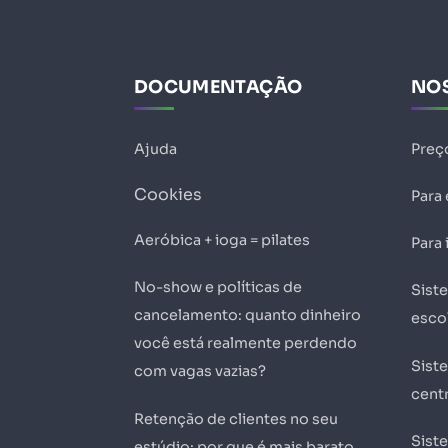
DOCUMENTAÇÃO
NO
Ajuda
Preç
Cookies
Para
Aeróbica + ioga = pilates
Para 
No-show e políticas de
Sist
cancelamento: quanto dinheiro
esco
você está realmente perdendo
Sist
com vagas vazias?
centr
Retenção de clientes no seu
Sist
estúdio: por que é mais barato