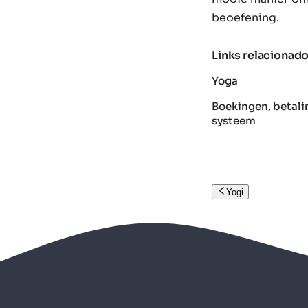
beoefening.
Links relacionad
Yoga
Boekingen, betali
systeem
Yogi