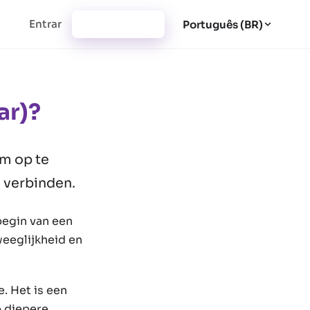
Entrar
Cadastrar-se
Português (BR)
ar)?
am op te
 verbinden.
begin van een
eeglijkheid en
. Het is een
p diepere