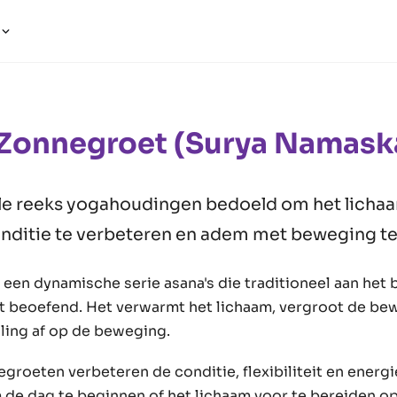
a
 Zonnegroet (Surya Namask
ele reeks yogahoudingen bedoeld om het licha
nditie te verbeteren en adem met beweging te
 een dynamische serie asana's die traditioneel aan het 
 beoefend. Het verwarmt het lichaam, vergroot de bew
ing af op de beweging.
roeten verbeteren de conditie, flexibiliteit en energie
de dag te beginnen of het lichaam voor te bereiden o