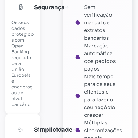
🔒
Segurança
Sem
→
verificação
manual de
Os seus
dados
extratos
protegido
bancários
s com
Marcação
Open
Banking
automática
regulado
dos pedidos
pela
pagos
União
Europeia
Mais tempo
e
para os seus
encriptaç
clientes e
ão de
nível
para fazer o
bancário.
seu negócio
crescer
Múltiplas
✨
Simplicidade
→
sincronizações