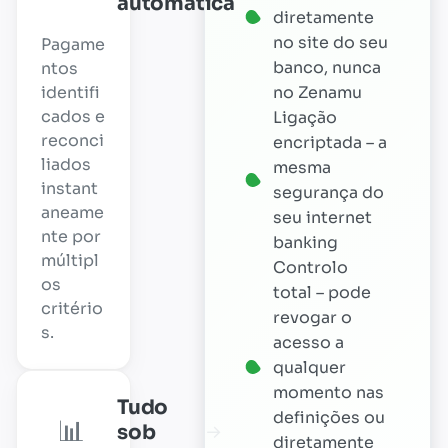
automática
diretamente
no site do seu
Pagame
banco, nunca
ntos
identifi
no Zenamu
cados e
Ligação
reconci
encriptada – a
liados
mesma
instant
segurança do
aneame
seu internet
nte por
banking
múltipl
Controlo
os
total – pode
critério
revogar o
s.
acesso a
qualquer
momento nas
Tudo
definições ou
📊
sob
→
diretamente