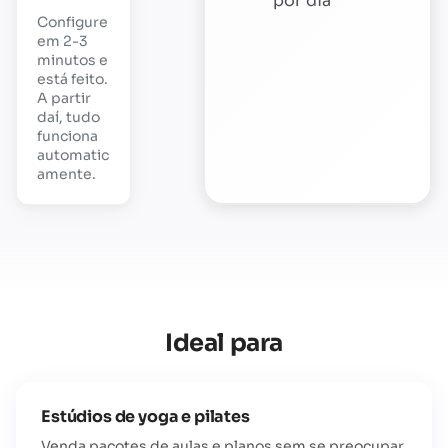
por dia
Configure
em 2-3
minutos e
está feito.
A partir
daí, tudo
funciona
automatic
amente.
Ideal para
Estúdios de yoga e pilates
Venda pacotes de aulas e planos sem se preocupar