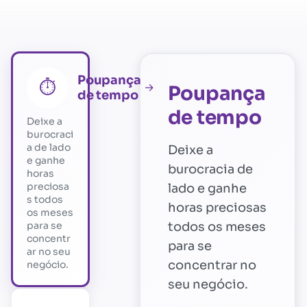
Poupança
⏱️
→
Poupança
de tempo
de tempo
Deixe a
burocraci
a de lado
Deixe a
e ganhe
burocracia de
horas
preciosa
lado e ganhe
s todos
horas preciosas
os meses
para se
todos os meses
concentr
para se
ar no seu
concentrar no
negócio.
seu negócio.