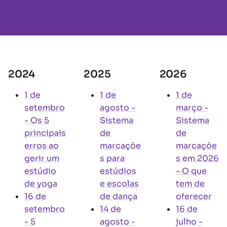
2024
2025
2026
1 de
1 de
1 de
setembro
agosto
-
março
-
-
Os 5
Sistema
Sistema
principais
de
de
erros ao
marcaçõe
marcaçõe
gerir um
s para
s em 2026
estúdio
estúdios
– O que
de yoga
e escolas
tem de
16 de
de dança
oferecer
setembro
14 de
16 de
-
5
agosto
-
julho
-