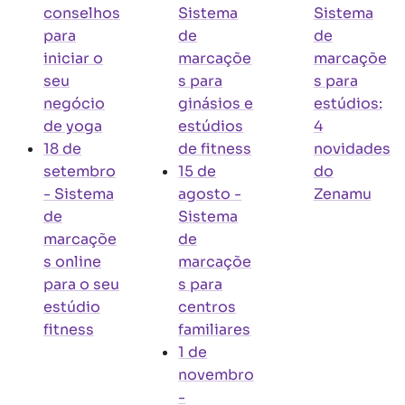
conselhos
Sistema
Sistema
para
de
de
iniciar o
marcaçõe
marcaçõe
seu
s para
s para
negócio
ginásios e
estúdios:
de yoga
estúdios
4
18 de
de fitness
novidades
setembro
15 de
do
-
Sistema
agosto
-
Zenamu
de
Sistema
marcaçõe
de
s online
marcaçõe
para o seu
s para
estúdio
centros
fitness
familiares
1 de
novembro
-