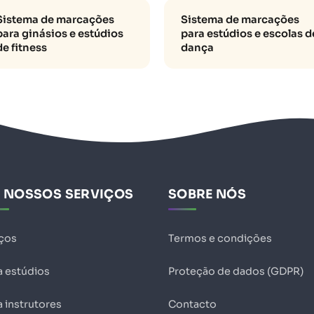
Sistema de marcações
Sistema de marcações
para ginásios e estúdios
para estúdios e escolas d
de fitness
dança
 NOSSOS SERVIÇOS
SOBRE NÓS
ços
Termos e condições
a estúdios
Proteção de dados (GDPR)
a instrutores
Contacto