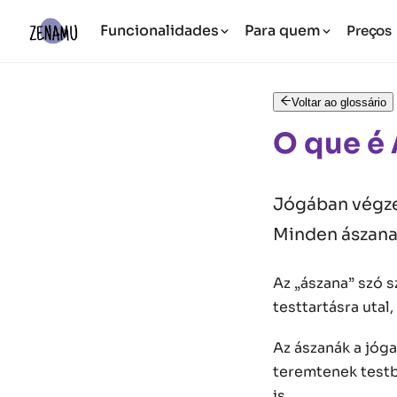
Funcionalidades
Para quem
Preços
Voltar ao glossário
O que é
Jógában végzet
Minden ászana 
Az „ászana” szó s
testtartásra utal
Az ászanák a jóga
teremtenek testb
is.