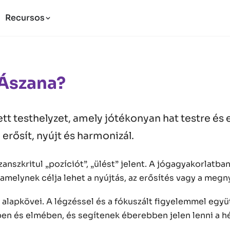
Recursos
 Ászana?
t testhelyzet, amely jótékonyan hat testre és 
erősít, nyújt és harmonizál.
zanszkritul „pozíciót”, „ülést” jelent. A jógagyakorlatba
, amelynek célja lehet a nyújtás, az erősítés vagy a meg
 alapkövei. A légzéssel és a fókuszált figyelemmel együ
en és elmében, és segítenek éberebben jelen lenni a 