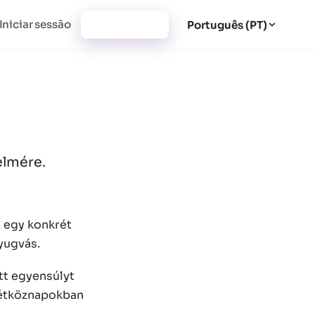
Iniciar sessão
Registar-se
Português (PT)
elmére.
n egy konkrét
nyugvás.
tt egyensúlyt
hétköznapokban