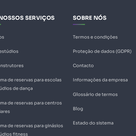
NOSSOS SERVIÇOS
SOBRE NÓS
os
Termos e condições
 estúdios
Proteção de dados (GDPR)
instrutores
Contacto
ema de reservas para escolas
Informações da empresa
túdios de dança
Glossário de termos
ema de reservas para centros
Blog
iares
Estado do sistema
ema de reservas para ginásios
údios fitness