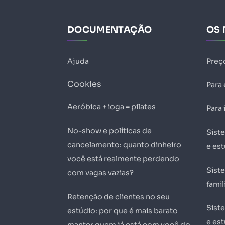
DOCUMENTAÇÃO
OS 
Ajuda
Preç
Cookies
Para
Aeróbica + ioga = pilates
Para 
No-show e políticas de
Sist
cancelamento: quanto dinheiro
e es
você está realmente perdendo
Sist
com vagas vazias?
famil
Retenção de clientes no seu
Sist
estúdio: por que é mais barato
e est
manter quem já está com você do