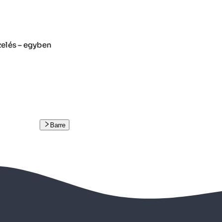
zelés – egyben
Barre