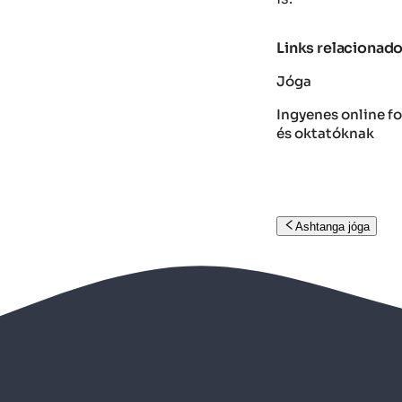
Links relacionad
Jóga
Ingyenes online f
és oktatóknak
Ashtanga jóga