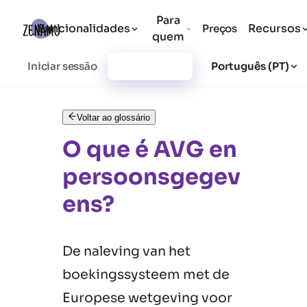
Para
Funcionalidades
Recursos
Preços
quem
Iniciar sessão
Registar-se
Português (PT)
Voltar ao glossário
O que é AVG en
persoonsgegev
ens?
De naleving van het
boekingssysteem met de
Europese wetgeving voor