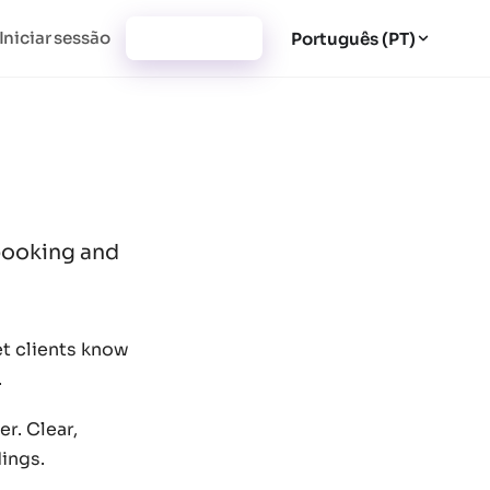
Iniciar sessão
Registar-se
Português (PT)
 booking and
et clients know
.
er. Clear,
ings.