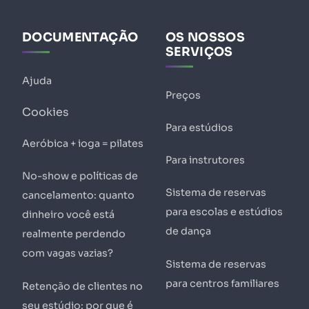
DOCUMENTAÇÃO
OS NOSSOS
SERVIÇOS
Ajuda
Preços
Cookies
Para estúdios
Aeróbica + ioga = pilates
Para instrutores
No-show e políticas de
Sistema de reservas
cancelamento: quanto
para escolas e estúdios
dinheiro você está
de dança
realmente perdendo
com vagas vazias?
Sistema de reservas
para centros familiares
Retenção de clientes no
seu estúdio: por que é