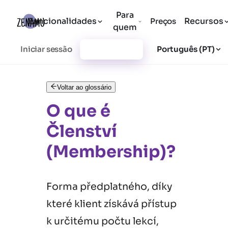
Para
Funcionalidades
Recursos
Preços
quem
Iniciar sessão
Registar-se
Português (PT)
Voltar ao glossário
O que é
Členství
(Membership)?
Forma předplatného, díky
které klient získává přístup
k určitému počtu lekcí,