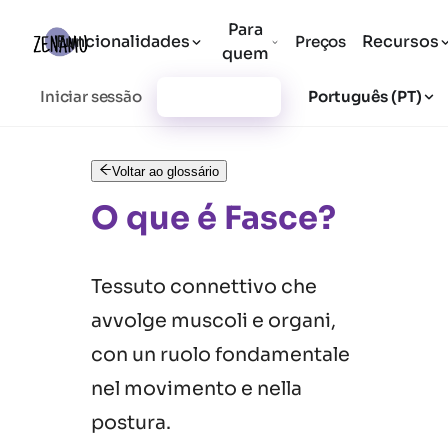
Para
Funcionalidades
Recursos
Preços
quem
Iniciar sessão
Registar-se
Português (PT)
Voltar ao glossário
O que é Fasce?
Tessuto connettivo che
avvolge muscoli e organi,
con un ruolo fondamentale
nel movimento e nella
postura.