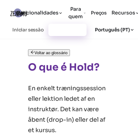
Para
Funcionalidades
Recursos
Preços
quem
Iniciar sessão
Registar-se
Português (PT)
Voltar ao glossário
O que é Hold?
En enkelt træningssession
eller lektion ledet af en
instruktør. Det kan være
åbent (drop-in) eller del af
et kursus.