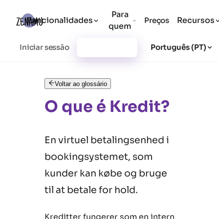
Para
Funcionalidades
Recursos
Preços
quem
Iniciar sessão
Registar-se
Português (PT)
Voltar ao glossário
O que é Kredit?
En virtuel betalingsenhed i
bookingsystemet, som
kunder kan købe og bruge
til at betale for hold.
Kreditter fungerer som en intern