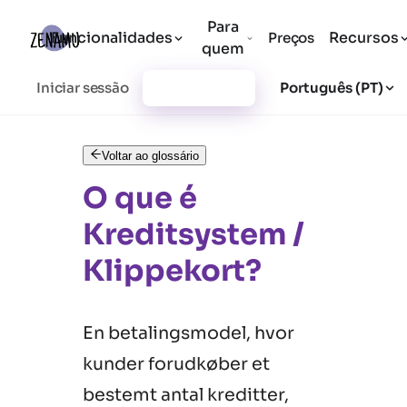
Para
Funcionalidades
Recursos
Preços
quem
Iniciar sessão
Registar-se
Português (PT)
Voltar ao glossário
O que é
Kreditsystem /
Klippekort?
En betalingsmodel, hvor
kunder forudkøber et
bestemt antal kreditter,