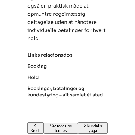
også en praktisk måde at
opmuntre regelmæssig
deltagelse uden at håndtere
individuelle betalinger for hvert
hold.
Links relacionados
Booking
Hold
Bookinger, betalinger og
kundestyring – alt samlet ét sted
Ver todos os
Kundalini
Kredit
termos
yoga