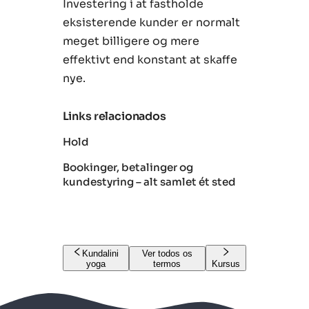
Investering i at fastholde
eksisterende kunder er normalt
meget billigere og mere
effektivt end konstant at skaffe
nye.
Links relacionados
Hold
Bookinger, betalinger og
kundestyring – alt samlet ét sted
Kundalini
Ver todos os
yoga
termos
Kursus