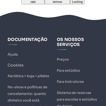
rate
termos
Locking
DOCUMENTAÇÃO
OS NOSSOS
SERVIÇOS
Ajuda
Preços
Cookies
Para estúdios
Aeróbica + ioga = pilates
Para instrutores
No-show e políticas de
Sistema de reservas
cancelamento: quanto
para escolas e estúdios
dinheiro você está