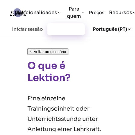
Para
Funcionalidades
Recursos
Preços
quem
Iniciar sessão
Registar-se
Português (PT)
Voltar ao glossário
O que é
Lektion?
Eine einzelne
Trainingseinheit oder
Unterrichtsstunde unter
Anleitung einer Lehrkraft.