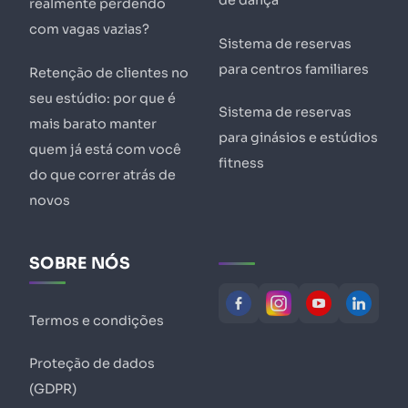
de dança
realmente perdendo
com vagas vazias?
Sistema de reservas
para centros familiares
Retenção de clientes no
seu estúdio: por que é
Sistema de reservas
mais barato manter
para ginásios e estúdios
quem já está com você
fitness
do que correr atrás de
novos
SOBRE NÓS
Termos e condições
Proteção de dados
(GDPR)