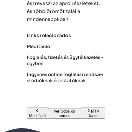
észreveszi az apró részleteket,
és több örömöt talál a
mindennapokban.
Links relacionados
Meditáció
Foglalás, fizetés és ügyfélkezelés –
egyben
Ingyenes online foglalási rendszer
stúdióknak és oktatóknak
Ver todos os
MTV
Meditáció
termos
Dance