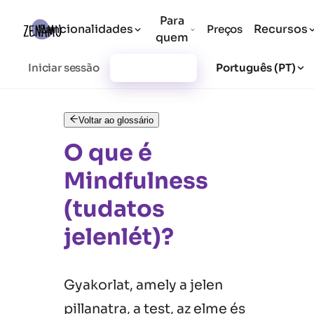
Para
Funcionalidades
Recursos
Preços
quem
Iniciar sessão
Registar-se
Português (PT)
Voltar ao glossário
O que é
Mindfulness
(tudatos
jelenlét)?
Gyakorlat, amely a jelen
pillanatra, a test, az elme és