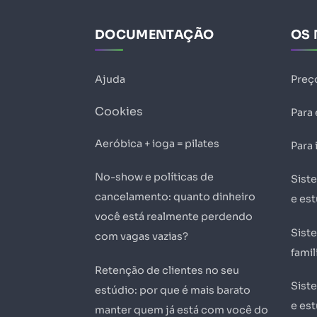
DOCUMENTAÇÃO
OS 
Ajuda
Preç
Cookies
Para
Aeróbica + ioga = pilates
Para 
No-show e políticas de
Sist
cancelamento: quanto dinheiro
e es
você está realmente perdendo
Sist
com vagas vazias?
famil
Retenção de clientes no seu
Sist
estúdio: por que é mais barato
e est
manter quem já está com você do