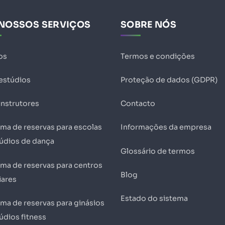
NOSSOS SERVIÇOS
SOBRE NÓS
os
Termos e condições
 estúdios
Proteção de dados (GDPR)
instrutores
Contacto
ema de reservas para escolas
Informações da empresa
túdios de dança
Glossário de termos
ema de reservas para centros
Blog
iares
Estado do sistema
ema de reservas para ginásios
údios fitness