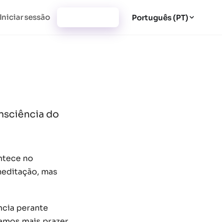
Iniciar sessão
Registar-se
Português (PT)
nsciência do
ntece no
meditação, mas
ência perante
ramos mais prazer