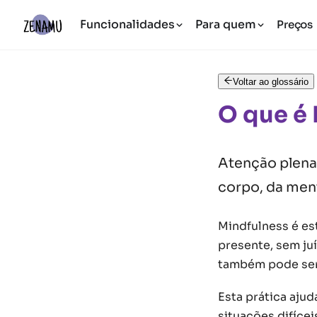
Funcionalidades
Para quem
Preços
Voltar ao glossário
O que é
Atenção plena
corpo, da men
Mindfulness é es
presente, sem ju
também pode ser 
Esta prática ajud
situações difíce