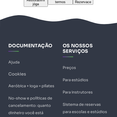
Restorativní
termos
Rezervace
jóga
DOCUMENTAÇÃO
OS NOSSOS
SERVIÇOS
Ajuda
Preços
Cookies
Para estúdios
Aeróbica + ioga = pilates
Para instrutores
No-show e políticas de
Sistema de reservas
cancelamento: quanto
para escolas e estúdios
dinheiro você está