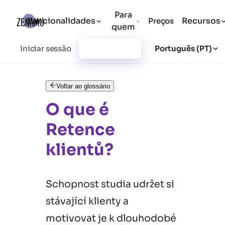
Para
Funcionalidades
Recursos
Preços
quem
Iniciar sessão
Registar-se
Português (PT)
Voltar ao glossário
O que é
Retence
klientů?
Schopnost studia udržet si
stávající klienty a
motivovat je k dlouhodobé