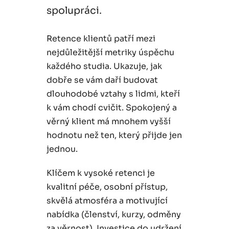
spolupráci.
Retence klientů patří mezi
nejdůležitější metriky úspěchu
každého studia. Ukazuje, jak
dobře se vám daří budovat
dlouhodobé vztahy s lidmi, kteří
k vám chodí cvičit. Spokojený a
věrný klient má mnohem vyšší
hodnotu než ten, který přijde jen
jednou.
Klíčem k vysoké retenci je
kvalitní péče, osobní přístup,
skvělá atmosféra a motivující
nabídka (členství, kurzy, odměny
za věrnost). Investice do udržení