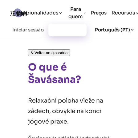
Para
Funcionalidades
Recursos
Preços
quem
Iniciar sessão
Registar-se
Português (PT)
Voltar ao glossário
O que é
Šavásana?
Relaxační poloha vleže na
zádech, obvykle na konci
jógové praxe.