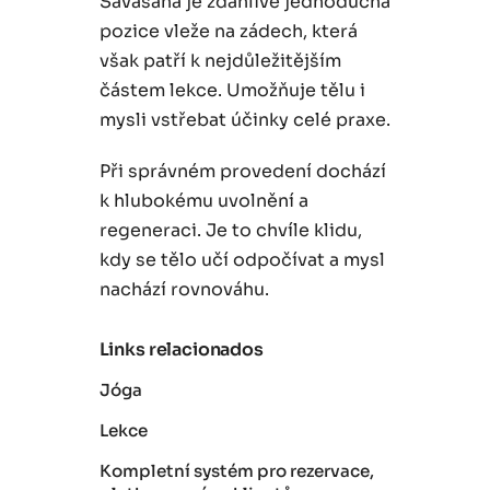
Šavásana je zdánlivě jednoduchá
pozice vleže na zádech, která
však patří k nejdůležitějším
částem lekce. Umožňuje tělu i
mysli vstřebat účinky celé praxe.
Při správném provedení dochází
k hlubokému uvolnění a
regeneraci. Je to chvíle klidu,
kdy se tělo učí odpočívat a mysl
nachází rovnováhu.
Links relacionados
Jóga
Lekce
Kompletní systém pro rezervace,