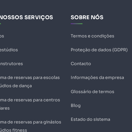
NOSSOS SERVIÇOS
SOBRE NÓS
os
Termos e condições
 estúdios
Proteção de dados (GDPR)
instrutores
Contacto
ema de reservas para escolas
Informações da empresa
túdios de dança
Glossário de termos
ema de reservas para centros
Blog
iares
Estado do sistema
ema de reservas para ginásios
údios fitness