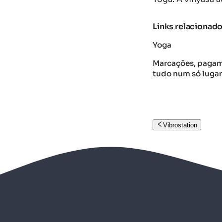
Links relacionad
Yoga
Marcações, pagame
tudo num só lugar
Vibrostation