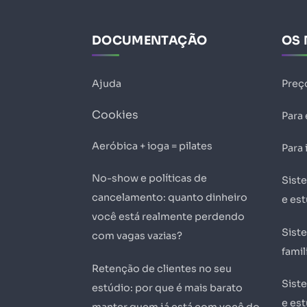
DOCUMENTAÇÃO
OS 
Ajuda
Preç
Cookies
Para
Aeróbica + ioga = pilates
Para 
No-show e políticas de
Sist
cancelamento: quanto dinheiro
e es
você está realmente perdendo
Sist
com vagas vazias?
famil
Retenção de clientes no seu
Sist
estúdio: por que é mais barato
e est
manter quem já está com você do