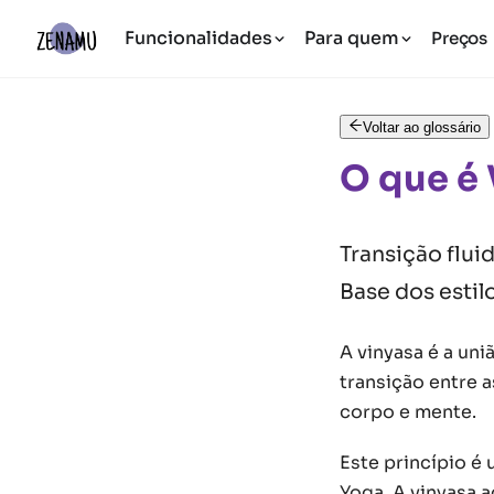
Funcionalidades
Para quem
Preços
Voltar ao glossário
O que é 
Transição flui
Base dos estil
A vinyasa é a uni
transição entre 
corpo e mente.
Este princípio é
Yoga. A vinyasa 