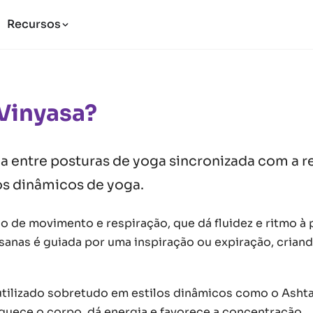
Recursos
Vinyasa?
da entre posturas de yoga sincronizada com a r
os dinâmicos de yoga.
ão de movimento e respiração, que dá fluidez e ritmo à 
asanas é guiada por uma inspiração ou expiração, crian
 utilizado sobretudo em estilos dinâmicos como o Asht
aquece o corpo, dá energia e favorece a concentração.