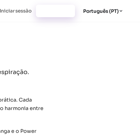
Iniciar sessão
Registar-se
Português (PT)
espiração.
prática. Cada
do harmonia entre
anga e o Power