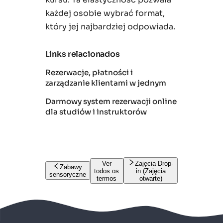
każdej osobie wybrać format,
który jej najbardziej odpowiada.
Links relacionados
Rezerwacje, płatności i
zarządzanie klientami w jednym
Darmowy system rezerwacji online
dla studiów i instruktorów
Ver
Zajęcia Drop-
Zabawy
todos os
in (Zajęcia
sensoryczne
termos
otwarte)