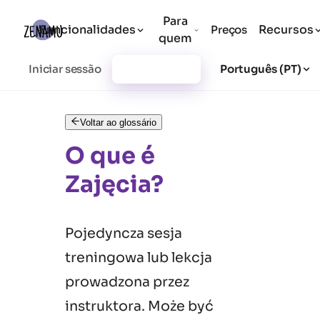
Para
Funcionalidades
Recursos
Preços
quem
Iniciar sessão
Registar-se
Português (PT)
Voltar ao glossário
O que é
Zajęcia?
Pojedyncza sesja
treningowa lub lekcja
prowadzona przez
instruktora. Może być