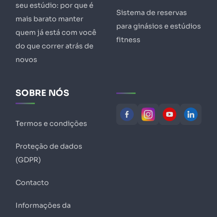
seu estúdio: por que é
Sistema de reservas
mais barato manter
para ginásios e estúdios
quem já está com você
fitness
do que correr atrás de
novos
SOBRE NÓS
Termos e condições
Proteção de dados
(GDPR)
Contacto
Informações da