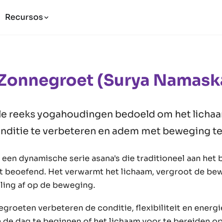
Recursos
 Zonnegroet (Surya Namask
ele reeks yogahoudingen bedoeld om het licha
nditie te verbeteren en adem met beweging te
 een dynamische serie asana's die traditioneel aan het 
 beoefend. Het verwarmt het lichaam, vergroot de bew
ing af op de beweging.
roeten verbeteren de conditie, flexibiliteit en energie
de dag te beginnen of het lichaam voor te bereiden o