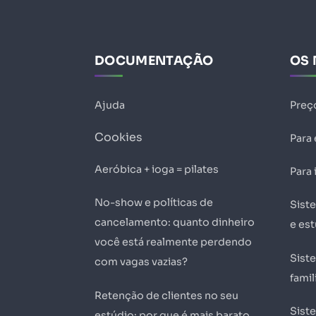
DOCUMENTAÇÃO
OS 
Ajuda
Preç
Cookies
Para
Aeróbica + ioga = pilates
Para 
No-show e políticas de
Sist
cancelamento: quanto dinheiro
e es
você está realmente perdendo
Sist
com vagas vazias?
famil
Retenção de clientes no seu
Sist
estúdio: por que é mais barato