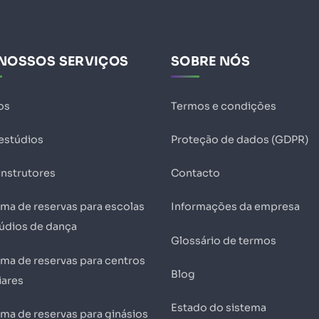
NOSSOS SERVIÇOS
SOBRE NÓS
os
Termos e condições
 estúdios
Proteção de dados (GDPR)
instrutores
Contacto
ema de reservas para escolas
Informações da empresa
túdios de dança
Glossário de termos
ema de reservas para centros
Blog
iares
Estado do sistema
ema de reservas para ginásios