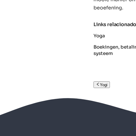
beoefening.
Links relacionad
Yoga
Boekingen, betali
systeem
Yogi