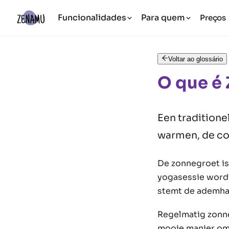
Funcionalidades
Para quem
Preços
Voltar ao glossário
O que é
Een tradition
warmen, de co
De zonnegroet is
yogasessie wordt
stemt de ademhal
Regelmatig zonneg
mooie manier om 