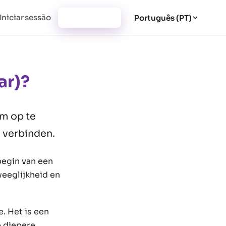
Iniciar sessão
Registar-se
Português (PT)
ar)?
am op te
 verbinden.
begin van een
eeglijkheid en
. Het is een
p diepere