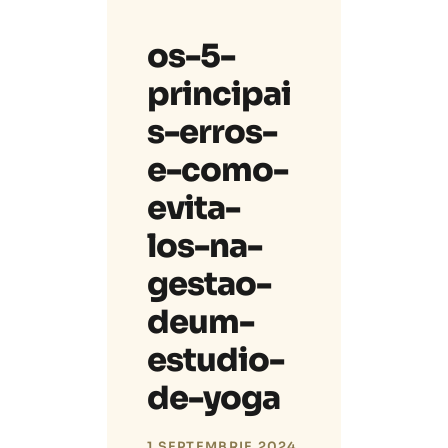
os-5-
principai
s-erros-
e-como-
evita-
los-na-
gestao-
deum-
estudio-
de-yoga
1 SEPTEMBRIE 2024