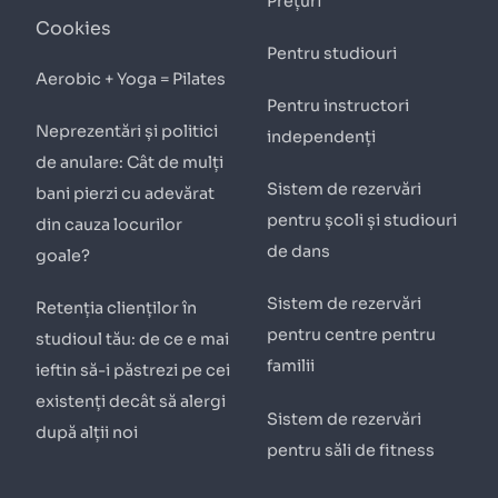
Prețuri
Cookies
Pentru studiouri
Aerobic + Yoga = Pilates
Pentru instructori
Neprezentări și politici
independenți
de anulare: Cât de mulți
Sistem de rezervări
bani pierzi cu adevărat
pentru școli și studiouri
din cauza locurilor
de dans
goale?
Sistem de rezervări
Retenția clienților în
pentru centre pentru
studioul tău: de ce e mai
familii
ieftin să-i păstrezi pe cei
existenți decât să alergi
Sistem de rezervări
după alții noi
pentru săli de fitness