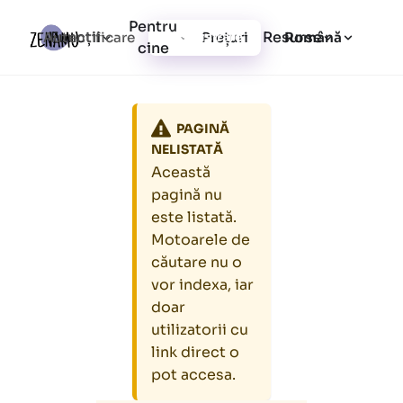
Pentru
Funcții
Resurse
Autentificare
Prețuri
Înregistrare
Română
cine
PAGINĂ
NELISTATĂ
Această
pagină nu
este listată.
Motoarele de
căutare nu o
vor indexa, iar
doar
utilizatorii cu
link direct o
pot accesa.