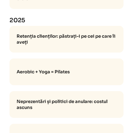
2025
Retenția clienților: păstrați-i pe cei pe care îi
aveți
Aerobic + Yoga = Pilates
Neprezentări și politici de anulare: costul
ascuns