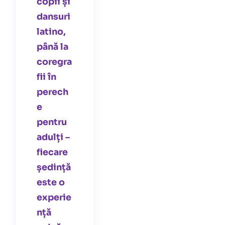
copii și
dansuri
latino,
până la
coregra
fii în
perech
e
pentru
adulți –
fiecare
ședință
este o
experie
nță