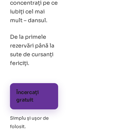
concentrați pe ce
iubiți cel mai
mult – dansul.
De la primele
rezervări până la
sute de cursanți
fericiți.
Încercați
gratuit
Simplu și ușor de
folosit
.