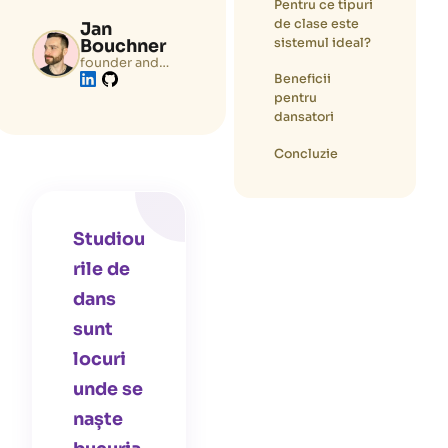
Pentru ce tipuri
de clase este
Jan
sistemul ideal?
Bouchner
founder and
tech lead of
Beneficii
Zenamu.com
pentru
dansatori
Concluzie
Studiou
rile de
dans
sunt
locuri
unde se
naște