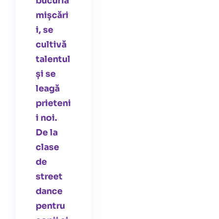
bucuria
mișcări
i, se
cultivă
talentul
și se
leagă
prieteni
i noi.
De la
clase
de
street
dance
pentru