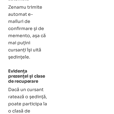
Zenamu trimite
automat e-
mailuri de
confirmare și de
memento, așa că
mai puțini
cursanți își uită
ședințele.
Evidența
prezenței și clase
de recuperare
Dacă un cursant
ratează o ședință,
poate participa la
o clasă de