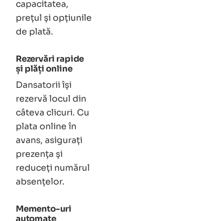
capacitatea,
prețul și opțiunile
de plată.
Rezervări rapide
și plăți online
Dansatorii își
rezervă locul din
câteva clicuri. Cu
plata online în
avans, asigurați
prezența și
reduceți numărul
absențelor.
Memento-uri
automate