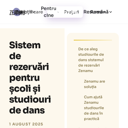
Pentru
Funcții
Resurse
Autentificare
Prețuri
Înregistrare
Română
cine
Sistem
De ce aleg
de
studiourile de
dans sistemul
rezervări
de rezervări
Zenamu
pentru
Zenamu are
școli și
soluția
studiouri
Cum ajută
Zenamu
de dans
studiourile
de dans în
practică
1 AUGUST 2025