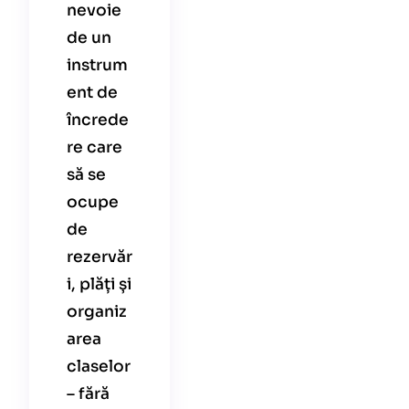
nevoie
de un
instrum
ent de
încrede
re care
să se
ocupe
de
rezervăr
i, plăți și
organiz
area
claselor
– fără