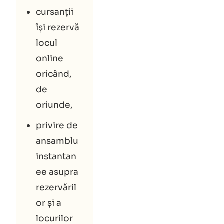
cursanții
își rezervă
locul
online
oricând,
de
oriunde,
privire de
ansamblu
instantan
ee asupra
rezervăril
or și a
locurilor