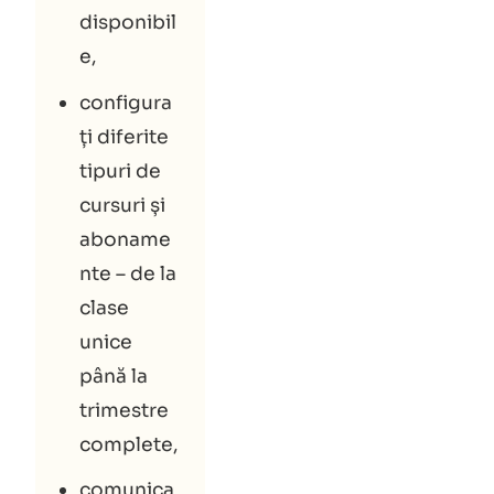
disponibil
e,
configura
ți diferite
tipuri de
cursuri și
aboname
nte – de la
clase
unice
până la
trimestre
complete,
comunica