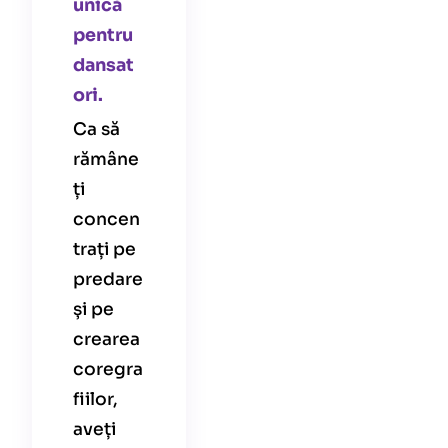
unică
pentru
dansat
ori.
Ca să
rămâne
ți
concen
trați pe
predare
și pe
crearea
coregra
fiilor,
aveți