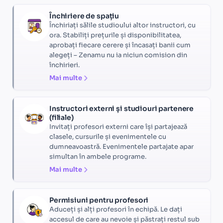
Închiriere de spațiu
Închiriați sălile studioului altor instructori, cu
ora. Stabiliți prețurile și disponibilitatea,
aprobați fiecare cerere și încasați banii cum
alegeți – Zenamu nu ia niciun comision din
închirieri.
Mai multe
Instructori externi și studiouri partenere
(filiale)
Invitați profesori externi care își partajează
clasele, cursurile și evenimentele cu
dumneavoastră. Evenimentele partajate apar
simultan în ambele programe.
Mai multe
Permisiuni pentru profesori
Aduceți și alți profesori în echipă. Le dați
accesul de care au nevoie și păstrați restul sub