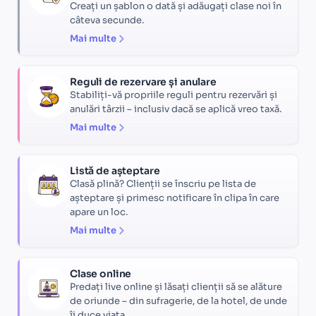
Creați un șablon o dată și adăugați clase noi în
câteva secunde.
Mai multe
Reguli de rezervare și anulare
Stabiliți-vă propriile reguli pentru rezervări și
anulări târzii – inclusiv dacă se aplică vreo taxă.
Mai multe
Listă de așteptare
Clasă plină? Clienții se înscriu pe lista de
așteptare și primesc notificare în clipa în care
apare un loc.
Mai multe
Clase online
Predați live online și lăsați clienții să se alăture
de oriunde – din sufragerie, de la hotel, de unde
îi duce viața.