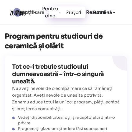
Pentru
Funcții
Resurse
Autentificare
Prețuri
Înregistrare
Română
cine
Program pentru studiouri de
ceramică și olărit
Tot ce-i trebuie studioului
dumneavoastră – într-o singură
unealtă.
Nu aveți nevoie de o echipă mare ca să rămâneți
organizat. Aveți nevoie de unealta potrivită.
Zenamu aduce totul la un loc: program, plăți, echipă
și creșterea comunității.
Vedeți disponibilitatea roții și a cuptorului dintr-o
privire
Programați glazurare și ardere fără suprapuneri