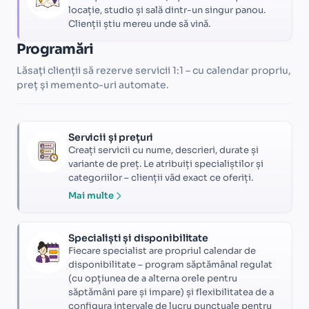
locație, studio și sală dintr-un singur panou.
Clienții știu mereu unde să vină.
Programări
Lăsați clienții să rezerve servicii 1:1 – cu calendar propriu,
preț și memento-uri automate.
Servicii și prețuri
Creați servicii cu nume, descrieri, durate și
variante de preț. Le atribuiți specialiștilor și
categoriilor – clienții văd exact ce oferiți.
Mai multe
Specialiști și disponibilitate
Fiecare specialist are propriul calendar de
disponibilitate – program săptămânal regulat
(cu opțiunea de a alterna orele pentru
săptămâni pare și impare) și flexibilitatea de a
configura intervale de lucru punctuale pentru