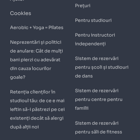
Prețuri
Cookies
Pentru studiouri
Aerobic + Yoga = Pilates
Pentru instructori
Neprezentări și politici
independenți
de anulare: Cât de mulți
Sistem de rezervări
bani pierzi cu adevărat
pentru școli și studiouri
din cauza locurilor
de dans
goale?
Sistem de rezervări
Retenția clienților în
pentru centre pentru
studioul tău: de ce e mai
familii
ieftin să-i păstrezi pe cei
existenți decât să alergi
Sistem de rezervări
după alții noi
pentru săli de fitness