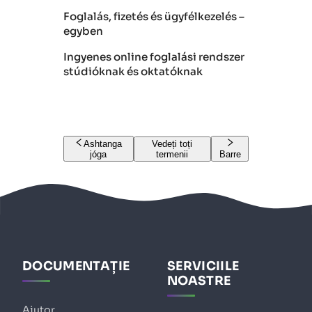
Foglalás, fizetés és ügyfélkezelés –
egyben
Ingyenes online foglalási rendszer
stúdióknak és oktatóknak
Ashtanga
Vedeți toți
jóga
termenii
Barre
DOCUMENTAȚIE
SERVICIILE
NOASTRE
Ajutor