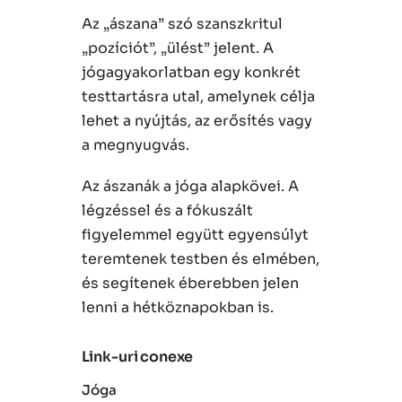
Az „ászana” szó szanszkritul
„pozíciót”, „ülést” jelent. A
jógagyakorlatban egy konkrét
testtartásra utal, amelynek célja
lehet a nyújtás, az erősítés vagy
a megnyugvás.
Az ászanák a jóga alapkövei. A
légzéssel és a fókuszált
figyelemmel együtt egyensúlyt
teremtenek testben és elmében,
és segítenek éberebben jelen
lenni a hétköznapokban is.
Link-uri conexe
Jóga