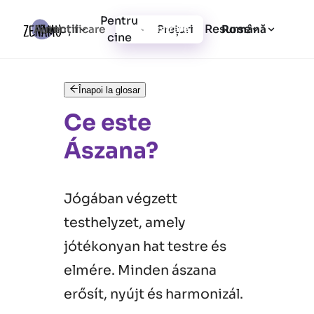
Pentru
Funcții
Resurse
Autentificare
Prețuri
Înregistrare
Română
cine
Înapoi la glosar
Ce este
Ászana?
Jógában végzett
testhelyzet, amely
jótékonyan hat testre és
elmére. Minden ászana
erősít, nyújt és harmonizál.