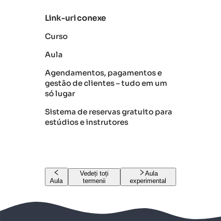
Link-uri conexe
Curso
Aula
Agendamentos, pagamentos e
gestão de clientes – tudo em um
só lugar
Sistema de reservas gratuito para
estúdios e instrutores
Vedeți toți
Aula
Aula
termenii
experimental