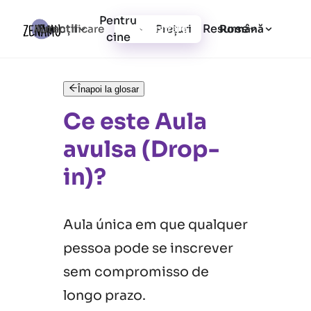
Pentru
Funcții
Resurse
Autentificare
Prețuri
Înregistrare
Română
cine
Înapoi la glosar
Ce este Aula
avulsa (Drop-
in)?
Aula única em que qualquer
pessoa pode se inscrever
sem compromisso de
longo prazo.