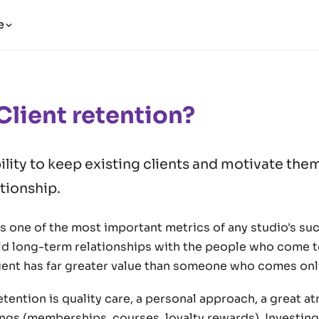
e
Client retention?
bility to keep existing clients and motivate the
tionship.
is one of the most important metrics of any studio's su
ld long-term relationships with the people who come t
client has far greater value than someone who comes onl
etention is quality care, a personal approach, a great 
ngs (memberships, courses, loyalty rewards). Investing 