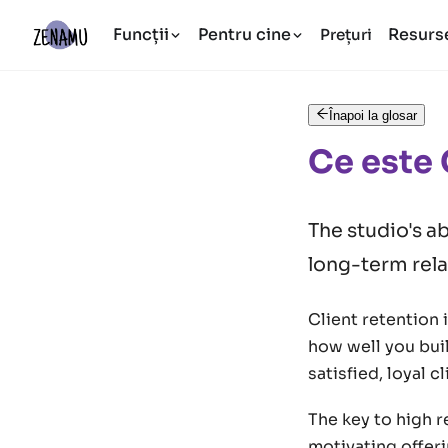
Funcții
Pentru cine
Resurs
Prețuri
Înapoi la glosar
Ce este 
The studio's a
long-term rela
Client retention 
how well you bui
satisfied, loyal 
The key to high r
motivating offeri