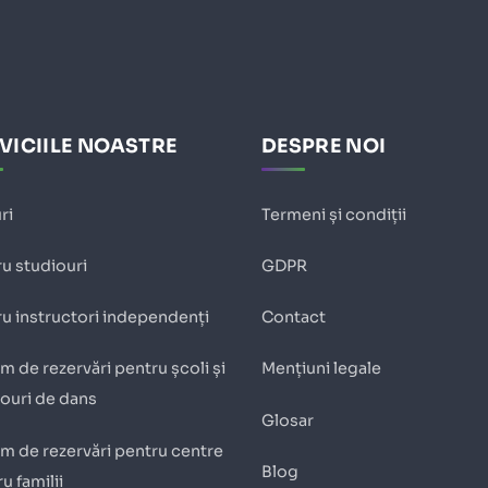
VICIILE NOASTRE
DESPRE NOI
ri
Termeni și condiții
u studiouri
GDPR
u instructori independenți
Contact
m de rezervări pentru școli și
Mențiuni legale
iouri de dans
Glosar
m de rezervări pentru centre
Blog
u familii