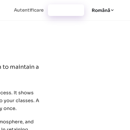
Autentificare
Înregistrare
Română
m to maintain a
ccess. It shows
o your classes. A
y once.
atmosphere, and
in retaining