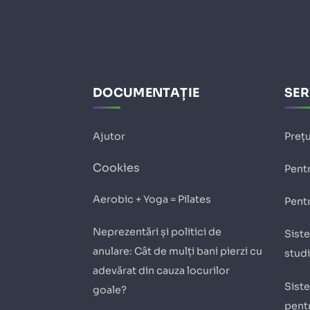
DOCUMENTAȚIE
SER
Ajutor
Prețu
Cookies
Pentr
Aerobic + Yoga = Pilates
Pentr
Neprezentări și politici de
Siste
anulare: Cât de mulți bani pierzi cu
stud
adevărat din cauza locurilor
Siste
goale?
pentr