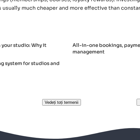
is usually much cheaper and more effective than consta
n your studio: Why it
All-in-one bookings, paymen
management
ng system for studios and
Vedeți toți termenii