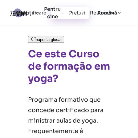
Pentru
Funcții
Resurse
Autentificare
Prețuri
Înregistrare
Română
cine
Înapoi la glosar
Ce este Curso
de formação em
yoga?
Programa formativo que
concede certificado para
ministrar aulas de yoga.
Frequentemente é