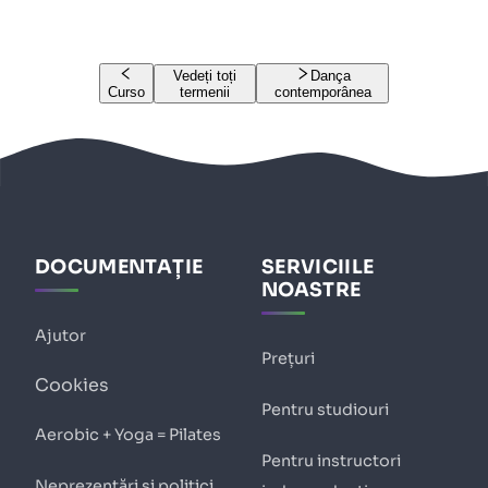
Vedeți toți
Dança
Curso
termenii
contemporânea
DOCUMENTAȚIE
SERVICIILE
NOASTRE
Ajutor
Prețuri
Cookies
Pentru studiouri
Aerobic + Yoga = Pilates
Pentru instructori
Neprezentări și politici