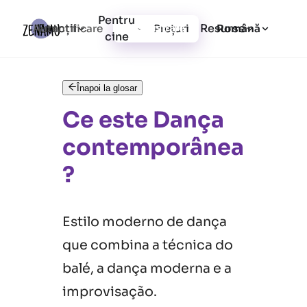
Pentru
Funcții
Resurse
Autentificare
Prețuri
Înregistrare
Română
cine
Înapoi la glosar
Ce este Dança
contemporânea
?
Estilo moderno de dança
que combina a técnica do
balé, a dança moderna e a
improvisação.