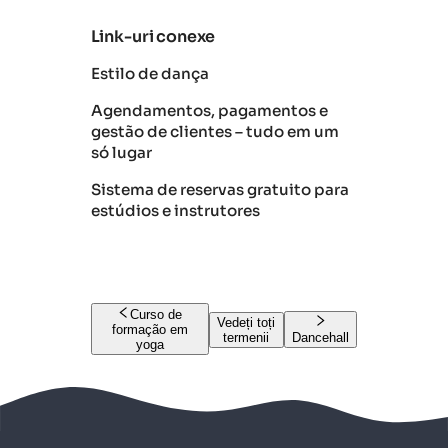
Link-uri conexe
Estilo de dança
Agendamentos, pagamentos e
gestão de clientes – tudo em um
só lugar
Sistema de reservas gratuito para
estúdios e instrutores
Curso de
Vedeți toți
formação em
termenii
Dancehall
yoga