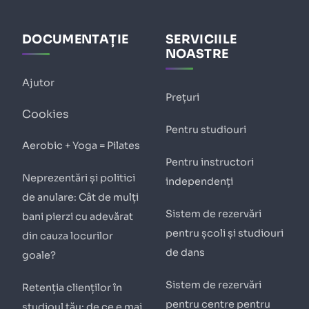
DOCUMENTAȚIE
SERVICIILE
NOASTRE
Ajutor
Prețuri
Cookies
Pentru studiouri
Aerobic + Yoga = Pilates
Pentru instructori
Neprezentări și politici
independenți
de anulare: Cât de mulți
Sistem de rezervări
bani pierzi cu adevărat
pentru școli și studiouri
din cauza locurilor
de dans
goale?
Sistem de rezervări
Retenția clienților în
pentru centre pentru
studioul tău: de ce e mai