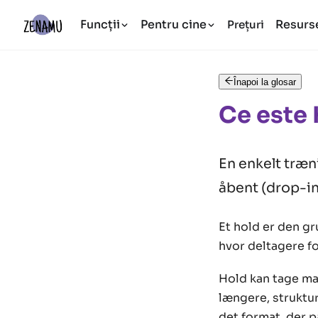
Funcții
Pentru cine
Resurs
Prețuri
Înapoi la glosar
Ce este
En enkelt træni
åbent (drop-in)
Et hold er den g
hvor deltagere fo
Hold kan tage man
længere, struktur
det format, der 