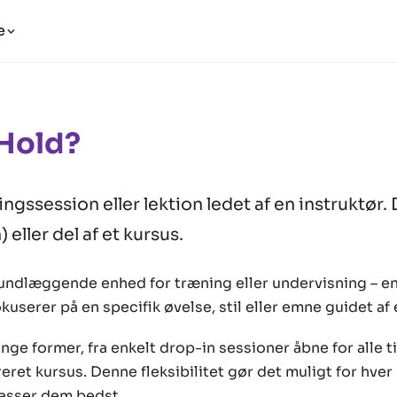
e
 Hold?
ngssession eller lektion ledet af en instruktør.
 eller del af et kursus.
rundlæggende enhed for træning eller undervisning – en
kuserer på en specifik øvelse, stil eller emne guidet af 
ge former, fra enkelt drop-in sessioner åbne for alle til
eret kursus. Denne fleksibilitet gør det muligt for hve
passer dem bedst.