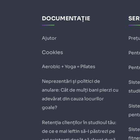
DOCUMENTAȚIE
SER
Ajutor
Prețu
Cookies
Pentr
Aerobic + Yoga = Pilates
Pentr
Neprezentări și politici de
Siste
anulare: Cât de mulți bani pierzi cu
stud
adevărat din cauza locurilor
Siste
goale?
pentr
Retenția clienților în studioul tău:
Siste
de ce e mai ieftin să-i păstrezi pe
fitne
cei existenți decât să alergi după