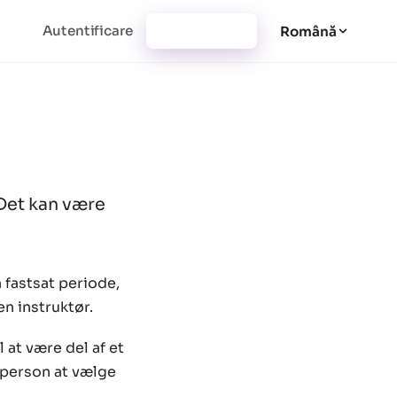
Autentificare
Înregistrare
Română
 Det kan være
 fastsat periode,
en instruktør.
 at være del af et
r person at vælge